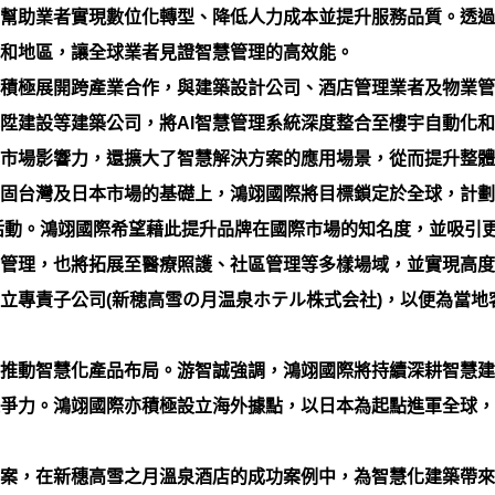
幫助業者實現數位化轉型、降低人力成本並提升服務品質。透過
和地區，讓全球業者見證智慧管理的高效能。
積極展開跨產業合作，與建築設計公司、酒店管理業者及物業管
陞建設等建築公司，將AI智慧管理系統深度整合至樓宇自動化
市場影響力，還擴大了智慧解決方案的應用場景，從而提升整體
固台灣及日本市場的基礎上，鴻翊國際將目標鎖定於全球，計劃
廣活動。鴻翊國際希望藉此提升品牌在國際市場的知名度，並吸引
管理，也將拓展至醫療照護、社區管理等多樣場域，並實現高度
立專責子公司(新穂高雪の月温泉ホテル株式会社)，以便為當地
推動智慧化產品布局。游智誠強調，鴻翊國際將持續深耕智慧建
爭力。鴻翊國際亦積極設立海外據點，以日本為起點進軍全球，
案，在新穗高雪之月溫泉酒店的成功案例中，為智慧化建築帶來