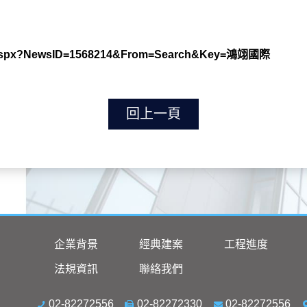
ws.aspx?NewsID=1568214&From=Search&Key=鴻翊國際
回上一頁
企業背景
經典建案
工程進度
法規資訊
聯絡我們
02-82272556
02-82272330
02-82272556